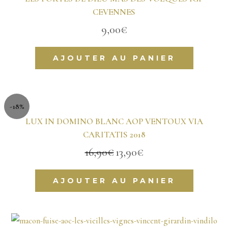
CEVENNES
9,00
€
AJOUTER AU PANIER
-18%
LUX IN DOMINO BLANC AOP VENTOUX VIA
CARITATIS 2018
16,90
€
13,90
€
Le
Le
prix
prix
initial
actuel
AJOUTER AU PANIER
était :
est :
16,90€.
13,90€.