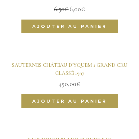
6,50
€
6,00
€
Le
Le
prix
prix
initial
actuel
AJOUTER AU PANIER
était :
est :
6,50€.
6,00€.
SAUTERNES CHÂTEAU D’YQUEM 1 GRAND CRU
CLASSÉ 1997
450,00
€
AJOUTER AU PANIER