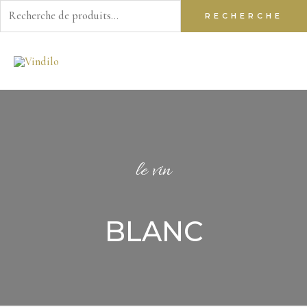
Recherche
RECHERCHE
pour :
Aller
au
contenu
le vin
BLANC