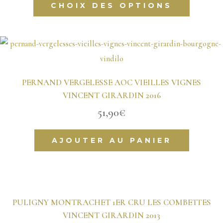
CHOIX DES OPTIONS
produit
a
plusieurs
variations.
Les
options
peuvent
PERNAND VERGELESSE AOC VIEILLES VIGNES
être
VINCENT GIRARDIN 2016
choisies
sur
51,90
€
la
page
AJOUTER AU PANIER
du
produit
PULIGNY MONTRACHET 1ER CRU LES COMBETTES
VINCENT GIRARDIN 2013