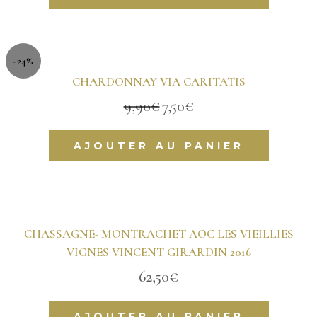
-24%
CHARDONNAY VIA CARITATIS
9,90
€
7,50
€
Le
Le
prix
prix
initial
actuel
AJOUTER AU PANIER
était :
est :
9,90€.
7,50€.
CHASSAGNE- MONTRACHET AOC LES VIEILLIES
VIGNES VINCENT GIRARDIN 2016
62,50
€
AJOUTER AU PANIER