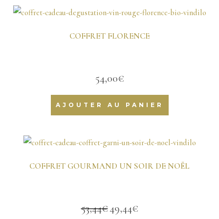
COFFRET FLORENCE
54,00
€
AJOUTER AU PANIER
COFFRET GOURMAND UN SOIR DE NOËL
53,44
€
49,44
€
Le
Le
prix
prix