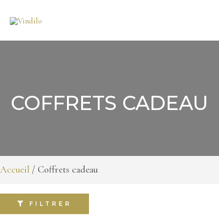
Aller
au
contenu
COFFRETS CADEAU
Accueil
/ Coffrets cadeau
FILTRER