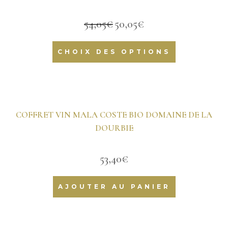
54,05
€
50,05
€
Le
Le
prix
prix
initial
actuel
CHOIX DES OPTIONS
était :
est :
54,05€.
50,05€.
COFFRET VIN MALA COSTE BIO DOMAINE DE LA
DOURBIE
53,40
€
AJOUTER AU PANIER