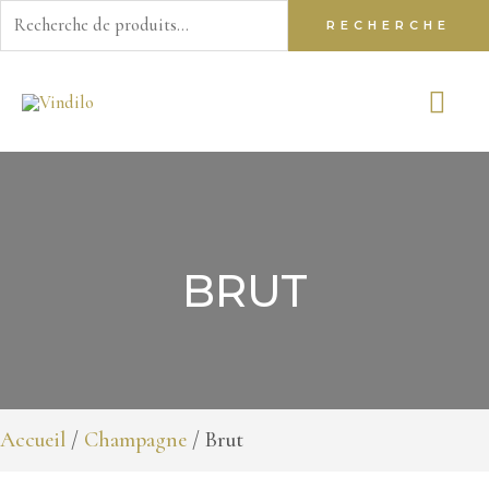
Recherche
RECHERCHE
pour :
Aller
ME
au
contenu
PR
BRUT
Accueil
/
Champagne
/ Brut