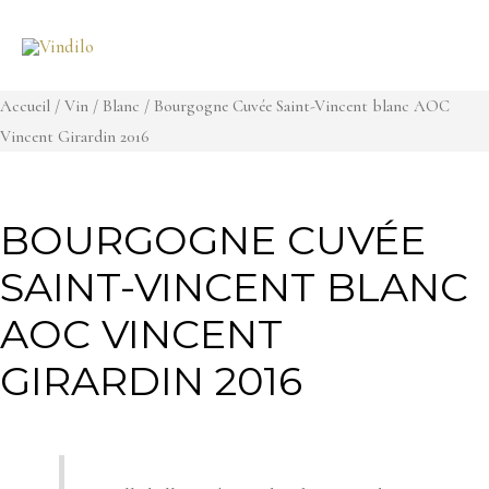
Aller
au
contenu
Accueil
/
Vin
/
Blanc
/ Bourgogne Cuvée Saint-Vincent blanc AOC
Vincent Girardin 2016
BOURGOGNE CUVÉE
SAINT-VINCENT BLANC
AOC VINCENT
GIRARDIN 2016