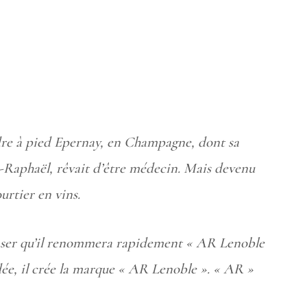
indre à pied Epernay, en Champagne, dont sa
nd-Raphaël, rêvait d’être médecin. Mais devenu
urtier en vins.
raser qu’il renommera rapidement « AR Lenoble
ée, il crée la marque « AR Lenoble ». « AR »