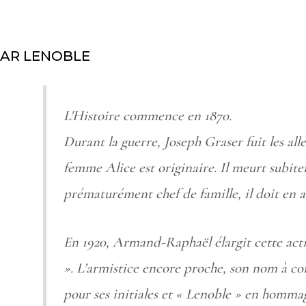
AR LENOBLE
L'Histoire commence en 1870.
Durant la guerre, Joseph Graser fuit les al
femme Alice est originaire. Il meurt subite
prématurément chef de famille, il doit en as
En 1920, Armand-Raphaël élargit cette ac
». L’armistice encore proche, son nom à c
pour ses initiales et « Lenoble » en homma