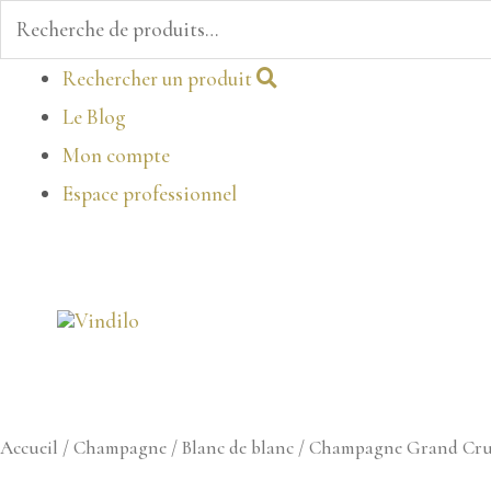
Recherche
pour :
Aller
Rechercher un produit
au
Le Blog
contenu
Mon compte
Espace professionnel
Accueil
/
Champagne
/
Blanc de blanc
/ Champagne Grand Cru 