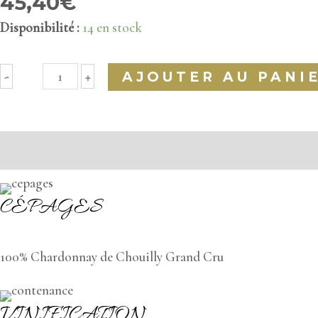
45,40
€
Disponibilité :
14 en stock
quantité
-
+
AJOUTER AU PANI
de
Champagne
Grand
Le vin
Le domaine
Informations complémentaires
Cru
Blanc
CÉPAGES
de
Blancs
100% Chardonnay de Chouilly Grand Cru
Chouilly
AR
VINIFICATION