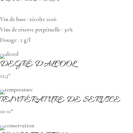
LENOBLE
Mag
Vin de base : récolte 2016
16
Vins de réserve perpétuelle : 30%
Dosage : 2 g/l
DEGRÉ D'ALCOOL
12,5°
TEMPÉRATURE DE SERVICE
10-11°