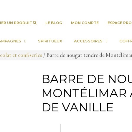
HER UN PRODUIT
LE BLOG
MON COMPTE
ESPACE PRO
AMPAGNES
SPIRITUEUX
ACCESSOIRES
COFF
olat et confiseries
/ Barre de nougat tendre de Montélimar
BARRE DE NO
MONTÉLIMAR 
DE VANILLE