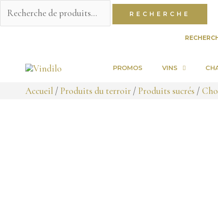
Recherche
RECHERCHE
pour :
Aller
RECHERC
au
contenu
PROMOS
VINS
CH
Accueil
/
Produits du terroir
/
Produits sucrés
/
Choc