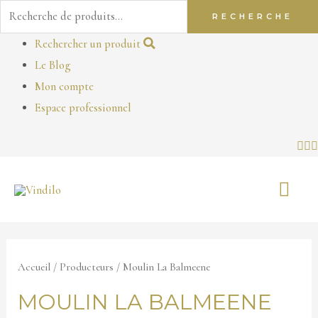
Recherche
RECHERCHE
pour :
Aller
Rechercher un produit
au
Le Blog
contenu
Mon compte
Espace professionnel
ME
PR
Accueil
/ Producteurs / Moulin La Balmeene
MOULIN LA BALMEENE