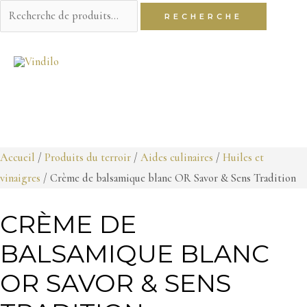
Recherche
RECHERCHE
pour :
Aller
au
contenu
Accueil
/
Produits du terroir
/
Aides culinaires
/
Huiles et
vinaigres
/ Crème de balsamique blanc OR Savor & Sens Tradition
CRÈME DE
BALSAMIQUE BLANC
OR SAVOR & SENS