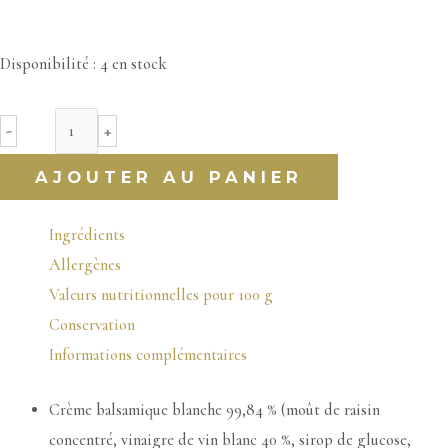
Disponibilité :
4 en stock
quantité
-
+
de
AJOUTER AU PANIER
Crème
de
Ingrédients
balsamique
Allergènes
blanc
Valeurs nutritionnelles pour 100 g
OR
Conservation
Savor
Informations complémentaires
&
Sens
Crème balsamique blanche 99,84 % (moût de raisin
Tradition
concentré, vinaigre de vin blanc 40 %, sirop de glucose,