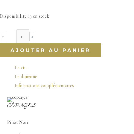
Disponibilité :
3 en stock
quantité
-
+
de
AJOUTER AU PANIER
Pommard
AOC
Le vin
Village
Le domaine
Les
Informations complémentaires
Noizons
Vincent
CÉPAGES
Girardin
2016
Pinot Noir