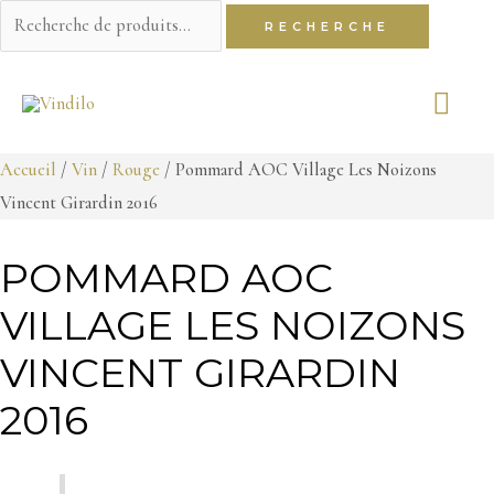
Recherche
RECHERCHE
pour :
Aller
ME
au
contenu
PR
Accueil
/
Vin
/
Rouge
/ Pommard AOC Village Les Noizons
Vincent Girardin 2016
POMMARD AOC
VILLAGE LES NOIZONS
VINCENT GIRARDIN
2016